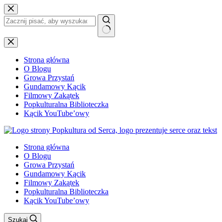
Przejdź
do
treści
Brak
wyników
Strona główna
O Blogu
Growa Przystań
Gundamowy Kącik
Filmowy Zakątek
Popkulturalna Biblioteczka
Kącik YouTube’owy
Strona główna
O Blogu
Growa Przystań
Gundamowy Kącik
Filmowy Zakątek
Popkulturalna Biblioteczka
Kącik YouTube’owy
Szukaj