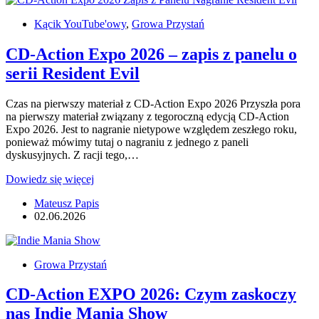
Kącik YouTube'owy
,
Growa Przystań
CD-Action Expo 2026 – zapis z panelu o
serii Resident Evil
Czas na pierwszy materiał z CD-Action Expo 2026 Przyszła pora
na pierwszy materiał związany z tegoroczną edycją CD-Action
Expo 2026. Jest to nagranie nietypowe względem zeszłego roku,
ponieważ mówimy tutaj o nagraniu z jednego z paneli
dyskusyjnych. Z racji tego,…
CD-
Dowiedz się więcej
Action
Mateusz Papis
Expo
02.06.2026
2026
–
zapis
z
Growa Przystań
panelu
o
CD-Action EXPO 2026: Czym zaskoczy
serii
Resident
nas Indie Mania Show