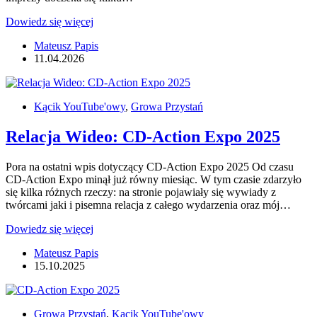
CD-
Dowiedz się więcej
Action
Mateusz Papis
EXPO
11.04.2026
2026
wraca
do
miasta
Kącik YouTube'owy
,
Growa Przystań
Łodzi
Relacja Wideo: CD-Action Expo 2025
Pora na ostatni wpis dotyczący CD-Action Expo 2025 Od czasu
CD-Action Expo minął już równy miesiąc. W tym czasie zdarzyło
się kilka różnych rzeczy: na stronie pojawiały się wywiady z
twórcami jaki i pisemna relacja z całego wydarzenia oraz mój…
Relacja
Dowiedz się więcej
Wideo:
Mateusz Papis
CD-
15.10.2025
Action
Expo
2025
Growa Przystań
,
Kącik YouTube'owy