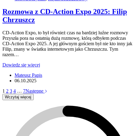
Rozmowa z CD-Action Expo 2025: Filip
Chrzuszcz
CD-Action Expo, to był również czas na bardziej luźne rozmowy
Przyszła pora na ostatnią dużą rozmowę, którą odbyłem podczas
CD-Action Expo 2025. A jej głównym gościem był nie kto inny jak
Filip, znany w światku internetowym jako Chrzuszczu. Tym
razem…
Rozmowa
Dowiedz się więcej
z
Mateusz Papis
CD-
06.10.2025
Action
Expo
1
2
3
4
…
7
Następne
2025:
Wczytaj więcej
Filip
Chrzuszcz