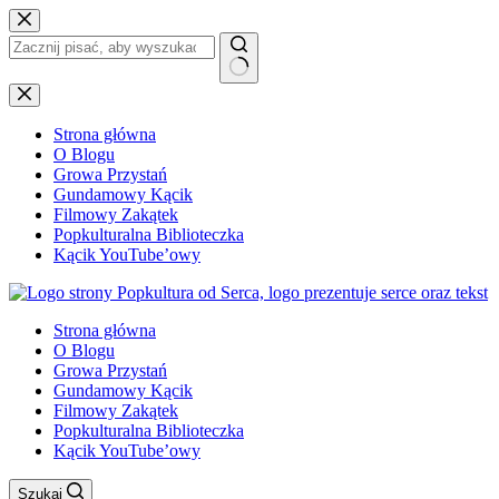
Przejdź
do
treści
Brak
wyników
Strona główna
O Blogu
Growa Przystań
Gundamowy Kącik
Filmowy Zakątek
Popkulturalna Biblioteczka
Kącik YouTube’owy
Strona główna
O Blogu
Growa Przystań
Gundamowy Kącik
Filmowy Zakątek
Popkulturalna Biblioteczka
Kącik YouTube’owy
Szukaj