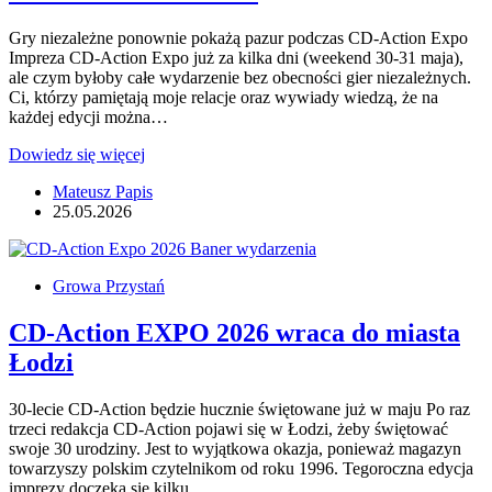
Evil
Gry niezależne ponownie pokażą pazur podczas CD-Action Expo
Impreza CD-Action Expo już za kilka dni (weekend 30-31 maja),
ale czym byłoby całe wydarzenie bez obecności gier niezależnych.
Ci, którzy pamiętają moje relacje oraz wywiady wiedzą, że na
każdej edycji można…
CD-
Dowiedz się więcej
Action
Mateusz Papis
EXPO
25.05.2026
2026:
Czym
zaskoczy
nas
Growa Przystań
Indie
Mania
CD-Action EXPO 2026 wraca do miasta
Show
Łodzi
30-lecie CD-Action będzie hucznie świętowane już w maju Po raz
trzeci redakcja CD-Action pojawi się w Łodzi, żeby świętować
swoje 30 urodziny. Jest to wyjątkowa okazja, ponieważ magazyn
towarzyszy polskim czytelnikom od roku 1996. Tegoroczna edycja
imprezy doczeka się kilku…