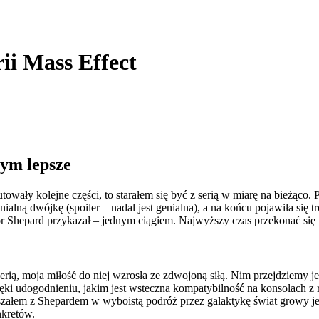
ii Mass Effect
tym lepsze
biutowały kolejne części, to starałem się być z serią w miarę na bieżąco
ialną dwójkę (spoiler – nadal jest genialna), a na końcu pojawiła się
ndor Shepard przykazał – jednym ciągiem. Najwyższy czas przekonać si
rią, moja miłość do niej wzrosła ze zdwojoną siłą. Nim przejdziemy je
dzięki udogodnieniu, jakim jest wsteczna kompatybilność na konsolac
szałem z Shepardem w wyboistą podróż przez galaktykę świat growy jesz
nkretów.