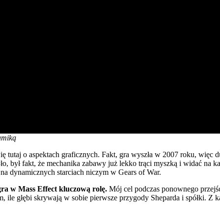
amiką
ę tutaj o aspektach graficznych. Fakt, gra wyszła w 2007 roku, więc du
o, był fakt, że mechanika zabawy już lekko trąci myszką i widać na k
y na dynamicznych starciach niczym w Gears of War.
ra w Mass Effect kluczową rolę.
Mój cel podczas ponownego przejści
em, ile głębi skrywają w sobie pierwsze przygody Sheparda i spółki. 