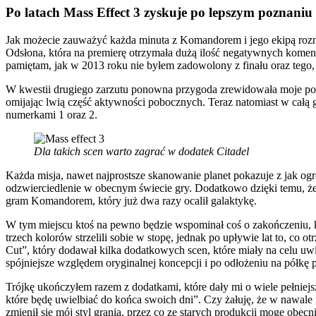
Po latach Mass Effect 3 zyskuje po lepszym poznaniu
Jak możecie zauważyć każda minuta z Komandorem i jego ekipą rozni
Odsłona, która na premierę otrzymała dużą ilość negatywnych komenta
pamiętam, jak w 2013 roku nie byłem zadowolony z finału oraz tego,
W kwestii drugiego zarzutu ponowna przygoda zrewidowała moje p
omijając lwią część aktywności pobocznych. Teraz natomiast w całą 
numerkami 1 oraz 2.
Dla takich scen warto zagrać w dodatek Citadel
Każda misja, nawet najprostsze skanowanie planet pokazuje z jak og
odzwierciedlenie w obecnym świecie gry. Dodatkowo dzięki temu, że 
gram Komandorem, który już dwa razy ocalił galaktykę.
W tym miejscu ktoś na pewno będzie wspominał coś o zakończeniu, k
trzech kolorów strzelili sobie w stopę, jednak po upływie lat to, co
Cut”, który dodawał kilka dodatkowych scen, które miały na celu uwi
spójniejsze względem oryginalnej koncepcji i po odłożeniu na półkę
Trójkę ukończyłem razem z dodatkami, które dały mi o wiele pełniejsz
które będę uwielbiać do końca swoich dni”. Czy żałuję, że w nawale
zmienił się mój styl grania, przez co ze starych produkcji mogę obe