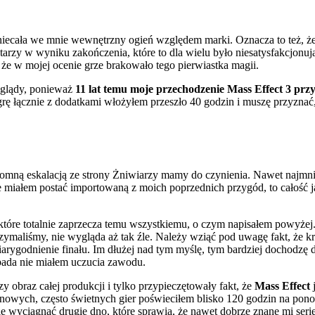
ecała we mnie wewnętrzny ogień względem marki. Oznacza to też, że w
rzy w wyniku zakończenia, które to dla wielu było niesatysfakcjonują
 że w mojej ocenie grze brakowało tego pierwiastka magii.
oglądy, ponieważ
11 lat temu moje przechodzenie Mass Effect 3 prz
grę łącznie z dodatkami włożyłem przeszło 40 godzin i muszę przyznać,
romną eskalacją ze strony Żniwiarzy mamy do czynienia. Nawet najmni
miałem postać importowaną z moich poprzednich przygód, to całość ja
tóre totalnie zaprzecza temu wszystkiemu, o czym napisałem powyżej.
 otrzymaliśmy, nie wygląda aż tak źle. Należy wziąć pod uwagę fakt, że
arygodnienie finału. Im dłużej nad tym myślę, tym bardziej dochodzę 
 pada nie miałem uczucia zawodu.
y obraz całej produkcji i tylko przypieczętowały fakt, że
Mass Effect
j
 nowych, często świetnych gier poświeciłem blisko 120 godzin na pon
cnie wyciągnąć drugie dno, które sprawia, że nawet dobrze znane mi se