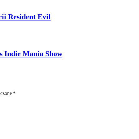
ii Resident Evil
s Indie Mania Show
aczone
*