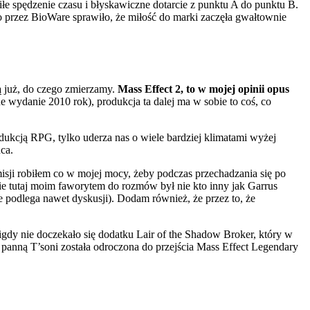
iłe spędzenie czasu i błyskawiczne dotarcie z punktu A do punktu B.
o przez BioWare sprawiło, że miłość do marki zaczęła gwałtownie
 już, do czego zmierzamy.
Mass Effect 2, to w mojej opinii opus
 wydanie 2010 rok), produkcja ta dalej ma w sobie to coś, co
odukcją RPG, tylko uderza nas o wiele bardziej klimatami wyżej
ca.
sji robiłem co w mojej mocy, żeby podczas przechadzania się po
ie tutaj moim faworytem do rozmów był nie kto inny jak Garrus
e podlega nawet dyskusji). Dodam również, że przez to, że
gdy nie doczekało się dodatku Lair of the Shadow Broker, który w
 panną T’soni została odroczona do przejścia Mass Effect Legendary