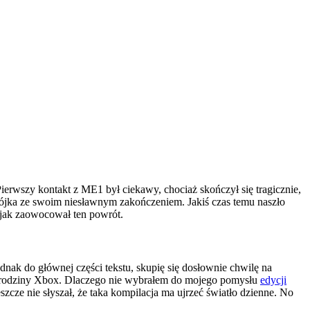
. Pierwszy kontakt z ME1 był ciekawy, chociaż skończył się tragicznie,
 trójka ze swoim niesławnym zakończeniem. Jakiś czas temu naszło
ę jak zaowocował ten powrót.
dnak do głównej części tekstu, skupię się dosłownie chwilę na
h z rodziny Xbox. Dlaczego nie wybrałem do mojego pomysłu
edycji
cze nie słyszał, że taka kompilacja ma ujrzeć światło dzienne. No