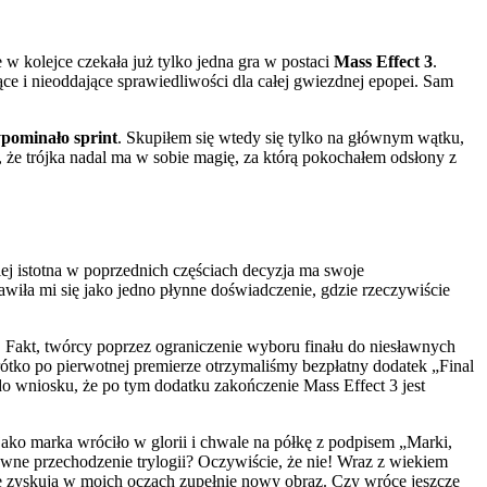
 kolejce czekała już tylko jedna gra w postaci
Mass Effect 3
.
ce i nieoddające sprawiedliwości dla całej gwiezdnej epopei. Sam
ypominało sprint
. Skupiłem się wtedy się tylko na głównym wątku,
 że trójka nadal ma w sobie magię, za którą pokochałem odsłony z
ej istotna w poprzednich częściach decyzja ma swoje
wiła mi się jako jedno płynne doświadczenie, gdzie rzeczywiście
 Fakt, twórcy poprzez ograniczenie wyboru finału do niesławnych
 krótko po pierwotnej premierze otrzymaliśmy bezpłatny dodatek „Final
do wniosku, że po tym dodatku zakończenie Mass Effect 3 jest
ako marka wróciło w glorii i chwale na półkę z podpisem „Marki,
owne przechodzenie trylogii? Oczywiście, że nie! Wraz z wiekiem
rie zyskują w moich oczach zupełnie nowy obraz. Czy wrócę jeszcze