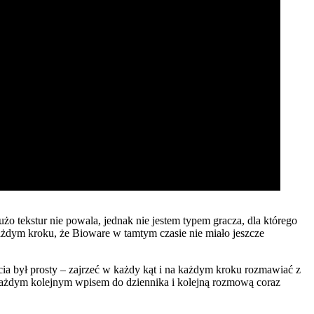
żo tekstur nie powala, jednak nie jestem typem gracza, dla którego
ażdym kroku, że Bioware w tamtym czasie nie miało jeszcze
a był prosty – zajrzeć w każdy kąt i na każdym kroku rozmawiać z
Z każdym kolejnym wpisem do dziennika i kolejną rozmową coraz