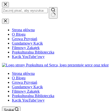
Przejdź
do
treści
Brak
wyników
Strona główna
O Blogu
Growa Przystań
Gundamowy Kącik
Filmowy Zakątek
Popkulturalna Biblioteczka
Kącik YouTube’owy
Strona główna
O Blogu
Growa Przystań
Gundamowy Kącik
Filmowy Zakątek
Popkulturalna Biblioteczka
Kącik YouTube’owy
Szukaj