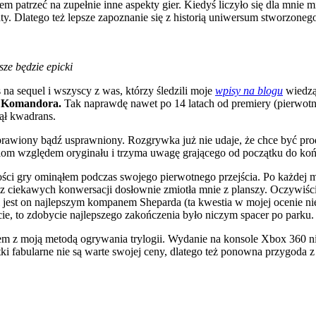
patrzeć na zupełnie inne aspekty gier. Kiedyś liczyło się dla mnie m
ty. Dlatego też lepsze zapoznanie się z historią uniwersum stworzoneg
ze będzie epicki
 na sequel i wszyscy z was, którzy śledzili moje
wpisy na blogu
wiedzą
d Komandora.
Tak naprawdę nawet po 14 latach od premiery (pierwotne
nął kwadrans.
naprawiony bądź usprawniony. Rozgrywka już nie udaje, że chce być pr
om względem oryginału i trzyma uwagę grającego od początku do koń
i gry ominąłem podczas swojego pierwotnego przejścia. Po każdej mi
az ciekawych konwersacji dosłownie zmiotła mnie z planszy. Oczywiśc
l jest on najlepszym kompanem Sheparda (ta kwestia w mojej ocenie ni
ie, to zdobycie najlepszego zakończenia było niczym spacer po parku.
lem z moją metodą ogrywania trylogii. Wydanie na konsole Xbox 360 ni
i fabularne nie są warte swojej ceny, dlatego też ponowna przygoda z