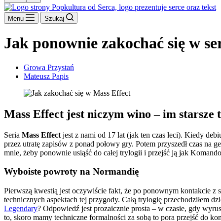
Menu
Szukaj
Jak ponownie zakochać się w ser
Growa Przystań
Mateusz Papis
Mass Effect jest niczym wino – im starsze 
Seria
Mass Effect
jest z nami od 17 lat (jak ten czas leci). Kiedy de
przez utratę zapisów z ponad połowy gry. Potem przyszedł czas na gen
mnie, żeby ponownie usiąść do całej trylogii i przejść ją jak Koma
Wyboiste powroty na Normandię
Pierwszą kwestią jest oczywiście fakt, że po ponownym kontakcie z se
technicznych aspektach tej przygody. Całą trylogię przechodziłem 
Legendary
? Odpowiedź jest prozaicznie prosta – w czasie, gdy wyru
to, skoro mamy techniczne formalności za sobą to pora przejść do ko