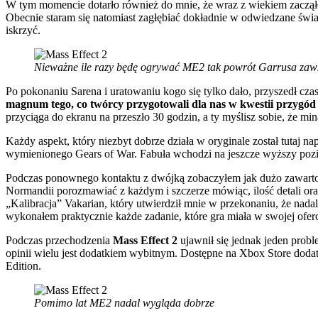
W tym momencie dotarło również do mnie, że wraz z wiekiem zacząłem 
Obecnie staram się natomiast zagłębiać dokładnie w odwiedzane świa
iskrzyć.
Nieważne ile razy będę ogrywać ME2 tak powrót Garrusa zaws
Po pokonaniu Sarena i uratowaniu kogo się tylko dało, przyszedł czas
magnum tego, co twórcy przygotowali dla nas w kwestii przygó
przyciąga do ekranu na przeszło 30 godzin, a ty myślisz sobie, że mi
Każdy aspekt, który niezbyt dobrze działa w oryginale został tutaj 
wymienionego Gears of War. Fabuła wchodzi na jeszcze wyższy pozi
Podczas ponownego kontaktu z dwójką zobaczyłem jak dużo zawartośc
Normandii porozmawiać z każdym i szczerze mówiąc, ilość detali or
„Kalibracja” Vakarian, który utwierdził mnie w przekonaniu, że nada
wykonałem praktycznie każde zadanie, które gra miała w swojej oferc
Podczas przechodzenia
Mass Effect 2
ujawnił się jednak jeden prob
opinii wielu jest dodatkiem wybitnym. Dostępne na Xbox Store dodatk
Edition.
Pomimo lat ME2 nadal wygląda dobrze