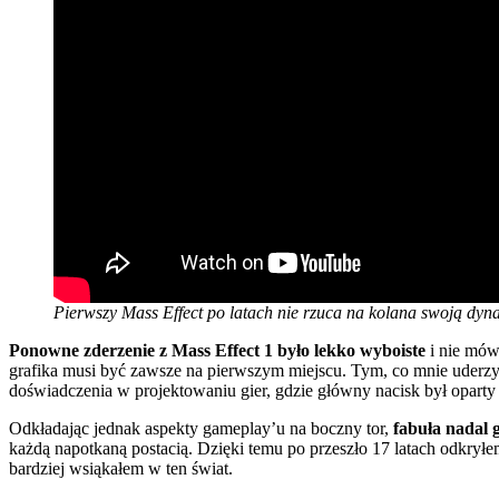
Pierwszy Mass Effect po latach nie rzuca na kolana swoją dyn
Ponowne zderzenie z Mass Effect 1 było lekko wyboiste
i nie mówi
grafika musi być zawsze na pierwszym miejscu. Tym, co mnie uderzył
doświadczenia w projektowaniu gier, gdzie główny nacisk był opart
Odkładając jednak aspekty gameplay’u na boczny tor,
fabuła nadal g
każdą napotkaną postacią. Dzięki temu po przeszło 17 latach odkrył
bardziej wsiąkałem w ten świat.