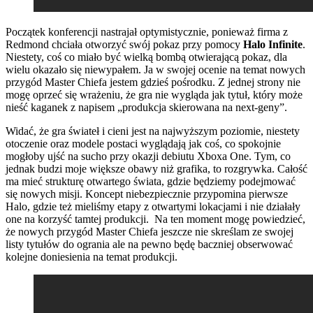
Początek konferencji nastrajał optymistycznie, ponieważ firma z
Redmond chciała otworzyć swój pokaz przy pomocy
Halo Infinite
.
Niestety, coś co miało być wielką bombą otwierającą pokaz, dla
wielu okazało się niewypałem. Ja w swojej ocenie na temat nowych
przygód Master Chiefa jestem gdzieś pośrodku. Z jednej strony nie
mogę oprzeć się wrażeniu, że gra nie wygląda jak tytuł, który może
nieść kaganek z napisem „produkcja skierowana na next-geny”.
Widać, że gra świateł i cieni jest na najwyższym poziomie, niestety
otoczenie oraz modele postaci wyglądają jak coś, co spokojnie
mogłoby ujść na sucho przy okazji debiutu Xboxa One. Tym, co
jednak budzi moje większe obawy niż grafika, to rozgrywka. Całość
ma mieć strukturę otwartego świata, gdzie będziemy podejmować
się nowych misji. Koncept niebezpiecznie przypomina pierwsze
Halo, gdzie też mieliśmy etapy z otwartymi lokacjami i nie działały
one na korzyść tamtej produkcji. Na ten moment mogę powiedzieć,
że nowych przygód Master Chiefa jeszcze nie skreślam ze swojej
listy tytułów do ogrania ale na pewno będę baczniej obserwować
kolejne doniesienia na temat produkcji.