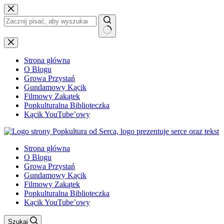
Przejdź
do
treści
Brak
wyników
Strona główna
O Blogu
Growa Przystań
Gundamowy Kącik
Filmowy Zakątek
Popkulturalna Biblioteczka
Kącik YouTube’owy
Strona główna
O Blogu
Growa Przystań
Gundamowy Kącik
Filmowy Zakątek
Popkulturalna Biblioteczka
Kącik YouTube’owy
Szukaj