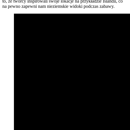
to, że twórcy inspirowali swoje lokacje na przykładzie Islandii, co
na pewno zapewni nam nieziemskie widoki podczas zabawy.