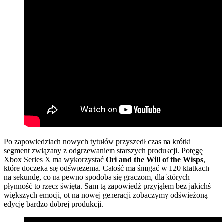
Po zapowiedziach nowych tytułów przyszedł czas na krótki
segment związany z odgrzewaniem starszych produkcji. Potęgę
Xbox Series X ma wykorzystać
Ori and the Will of the Wisps
,
które doczeka się odświeżenia. Całość ma śmigać w 120 klatkach
na sekundę, co na pewno spodoba się graczom, dla których
płynność to rzecz święta. Sam tą zapowiedź przyjąłem bez jakichś
większych emocji, ot na nowej generacji zobaczymy odświeżoną
edycję bardzo dobrej produkcji.