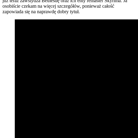
już teraz zawstydza Bethesdę oraz ich enty remaster Skyrima. Ja
osobiście czekam na więcej szczegółów, ponieważ całość
zapowiada się na naprawdę dobry tytuł.