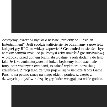
Zostajemy jeszcze w kąciku o nazwie „projekty od Obsidian
Entertainment”. Jeśli spodziewaliście się, że otrzymamy zapowiedz
kolejnej gry RPG, to widząc zapowiedź
Grounded
musieliście być
w takim samym szoku co ja. Pomysł żeby umieścić grę survivalową
w ogródku przed domem brzmi absurdalnie, a jeśli dodamy do tego
fakt, że jako zminiaturyzowani ludzie będziemy budować małe
forty, oraz walczyć z owadami, to całość wykracza poza skalę
szaleństwa. Z racji tego, że tytuł pojawi się w usłudze Xbox Game
Pass, to na pewno rzucę na niego okiem, ponieważ często z
dziwnych pomysłów rodzą się gry, które wciągają na wiele godzin.