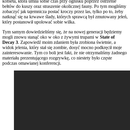
kobieta, która umila sobie czas przy ognisku poprzez ostrzenie
bełtów do kuszy oraz straszenie okolicznej fauny. Po tym mogliśmy
zobaczyć jak tajemnicza postać kroczy przez las, tylko po to, żeby
natknąć się na krwawe ślady, których sprawcą był zmutowany jeleń,
który postanowił upolować sobie wilka.
Tym samym dowiedzieliśmy się, że na nowej generacji będziemy
mogli znowu stanąć oko w oko z żywymi trupami w
State of
Decay 3
. Zapowiedź moim zdaniem była zrobiona świetnie, a
widok jelenia, który stał się zombie, dosyć mocno podkręcił moje
zainteresowanie. Tym co boli jest fakt, że nie otrzymaliśmy żadnego
materiału prezentującego rozgrywkę, co niestety było częste
podczas omawianej konferencji.